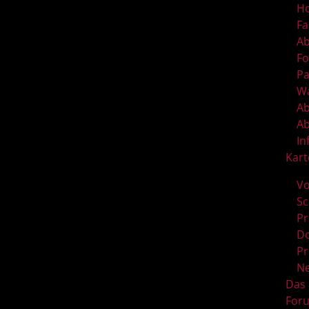
Ho
Fa
A
F
Pa
Wa
A
Ab
In
Kart
Vo
Sc
Pr
D
Pr
RAUMANGEBOT
Ne
Das
FORUM AM SCHLOSSPARK GESAMT
For