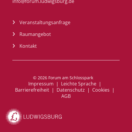
info@forum.ludwigsburg.de
Veranstaltungsanfrage
Raumangebot
Kontakt
a
© 2026 Forum am Schlosspark
Impressum
|
Leichte Sprache
n
|
Barrierefreiheit
|
Datenschutz
|
Cookies
m
|
AGB
el
d
e
n