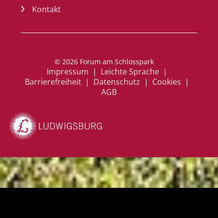
Kontakt
a
© 2026 Forum am Schlosspark
Impressum
|
Leichte Sprache
n
|
Barrierefreiheit
|
Datenschutz
|
Cookies
m
|
AGB
el
d
e
n