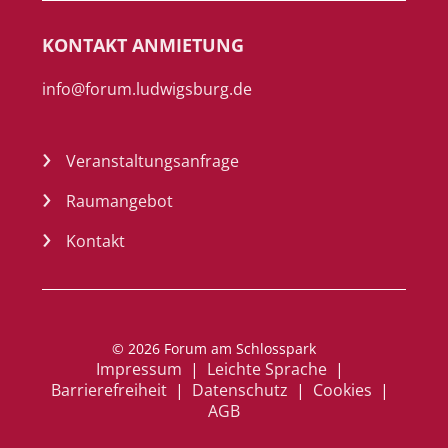
KONTAKT ANMIETUNG
info@forum.ludwigsburg.de
Veranstaltungsanfrage
Raumangebot
Kontakt
a
© 2026 Forum am Schlosspark
Impressum
|
Leichte Sprache
n
|
Barrierefreiheit
|
Datenschutz
|
Cookies
m
|
AGB
el
d