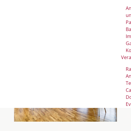
An
u
Pa
Ba
Im
G
Ko
Vera
R
An
Te
Ca
D
Ev