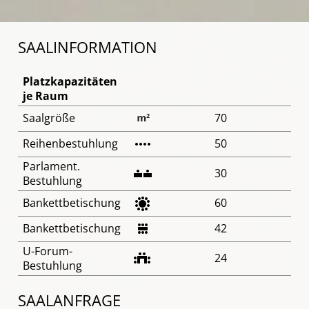
SAALINFORMATION
Platzkapazitäten
je Raum
Saalgröße
70
Reihenbestuhlung
50
Parlament.
30
Bestuhlung
Bankettbetischung
60
Bankettbetischung
42
U-Forum-
24
Bestuhlung
SAALANFRAGE