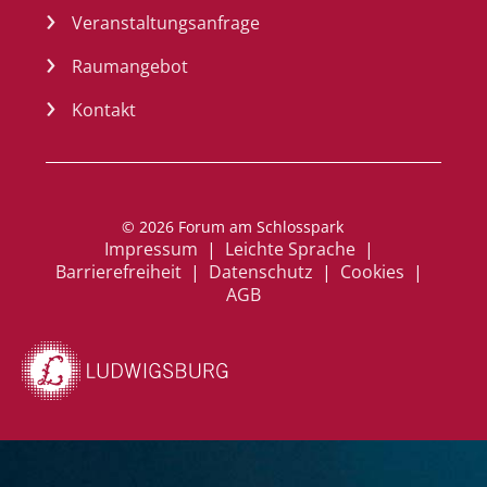
Veranstaltungsanfrage
Raumangebot
Kontakt
a
© 2026 Forum am Schlosspark
Impressum
|
Leichte Sprache
n
|
Barrierefreiheit
|
Datenschutz
|
Cookies
m
|
AGB
el
d
e
n